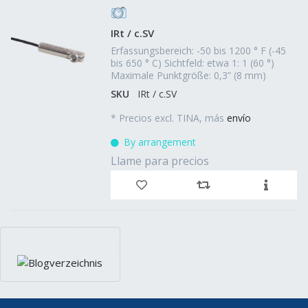
IRt / c.SV
Erfassungsbereich: -50 bis 1200 ° F (-45
bis 650 ° C) Sichtfeld: etwa 1: 1 (60 °)
Maximale Punktgröße: 0,3” (8 mm)
SKU
IRt / c.SV
*
Precios excl. TINA, más
envío
By arrangement
Llame para precios