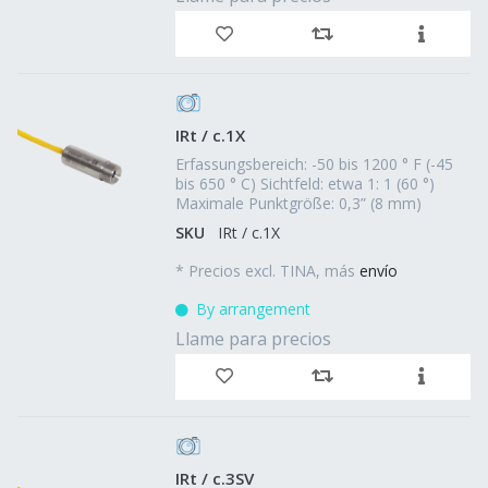
IRt / c.1X
Erfassungsbereich: -50 bis 1200 ° F (-45
bis 650 ° C) Sichtfeld: etwa 1: 1 (60 °)
Maximale Punktgröße: 0,3” (8 mm)
SKU
IRt / c.1X
*
Precios excl. TINA, más
envío
By arrangement
Llame para precios
IRt / c.3SV