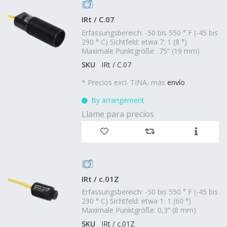
IRt / C.07
Erfassungsbereich: -50 bis 550 ° F (-45 bis
290 ° C) Sichtfeld: etwa 7: 1 (8 °)
Maximale Punktgröße: .75” (19 mm)
SKU
IRt / C.07
*
Precios excl. TINA, más
envío
By arrangement
Llame para precios
IRt / c.01Z
Erfassungsbereich: -50 bis 550 ° F (-45 bis
290 ° C) Sichtfeld: etwa 1: 1 (60 °)
Maximale Punktgröße: 0,3” (8 mm)
SKU
IRt / c.01Z