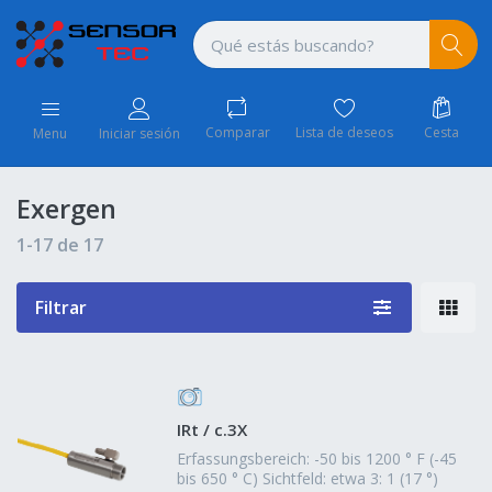
Comparar
Lista de deseos
Cesta
Menu
Iniciar sesión
Exergen
1-17
de
17
Filtrar
IRt / c.3X
Erfassungsbereich: -50 bis 1200 ° F (-45
bis 650 ° C) Sichtfeld: etwa 3: 1 (17 °)