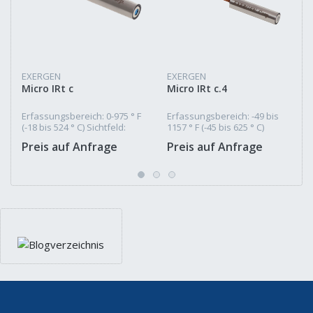
EXERGEN
EXERGEN
Micro IRt c
Micro IRt c.4
Erfassungsbereich: 0-975 ° F
Erfassungsbereich: -49 bis
(-18 bis 524 ° C) Sichtfeld:
1157 ° F (-45 bis 625 ° C)
etwa 1: 2 (110 °) Maximale
Sichtfeld: ca. 4: 1 (14 °)
Preis auf Anfrage
Preis auf Anfrage
Punktgröße: 0,1” (3 mm)
Maximale Punktgröße: 0,1” (3
mm)