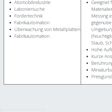
Atomobilindustrie
Geeignet f
Laborversuche
Materialie
Fördertechnik
Messing e
Fabrikautomation
gegenüber
Überwachung von Metallplatten
Umgebung
Fabrikautomation
(Feuchtigk
Staub, Sc
Hohe Auf
Kurze Ans
Berührun
Miniaturb
Preisgünst