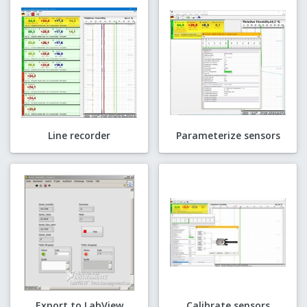
Line recorder
Parameterize sensors
Export to LabView
Calibrate sensors